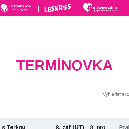
TERMÍNOVKA
 s Terkou -
8. zář
(ÚT)
-
8. pro
Pra