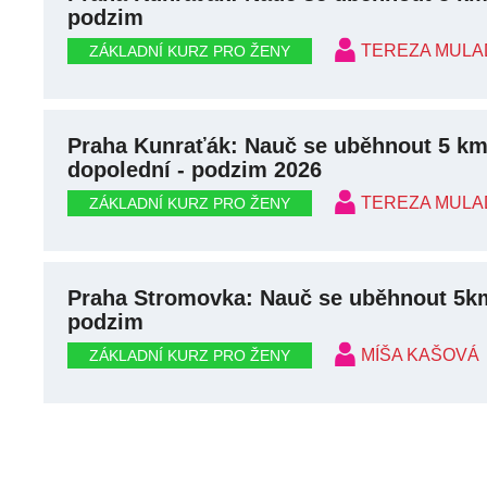
podzim
TEREZA MULA
ZÁKLADNÍ KURZ PRO ŽENY
Praha Kunraťák: Nauč se uběhnout 5 km
dopolední - podzim 2026
TEREZA MULA
ZÁKLADNÍ KURZ PRO ŽENY
Praha Stromovka: Nauč se uběhnout 5km
podzim
MÍŠA KAŠOVÁ
ZÁKLADNÍ KURZ PRO ŽENY