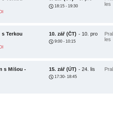
les
18:15 - 19:30
DI
 s Terkou
10. zář
(ČT)
-
10. pro
Pra
les
9:00 - 10:15
DI
 s Míšou -
15. zář
(ÚT)
-
24. lis
Pra
17:30- 18:45