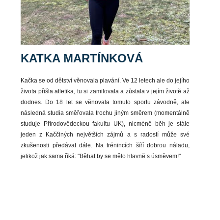
KATKA MARTÍNKOVÁ
Kačka se od dětství věnovala plavání. Ve 12 letech ale do jejího
života přišla atletika, tu si zamilovala a zůstala v jejím životě až
dodnes. Do 18 let se věnovala tomuto sportu závodně, ale
následná studia směřovala trochu jiným směrem (momentálně
studuje Přírodovědeckou fakultu UK), nicméně běh je stále
jeden z Kaččiných největších zájmů a s radostí může své
zkušenosti předávat dále. Na trénincích šíří dobrou náladu,
jelikož jak sama říká: "Běhat by se mělo hlavně s úsměvem!"