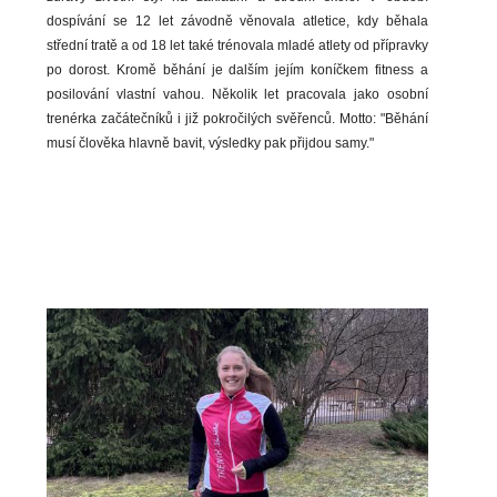
dospívání se 12 let závodně věnovala atletice, kdy běhala
střední tratě a od 18 let také trénovala mladé atlety od přípravky
po dorost. Kromě běhání je dalším jejím koníčkem fitness a
posilování vlastní vahou. Několik let pracovala jako osobní
trenérka začátečníků i již pokročilých svěřenců. Motto: "Běhání
musí člověka hlavně bavit, výsledky pak přijdou samy."