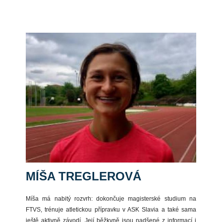
MÍŠA TREGLEROVÁ
Míša má nabitý rozvrh: dokončuje magisterské studium na
FTVS, trénuje atletickou přípravku v ASK Slavia a také sama
ještě aktivně závodí. Její běžkyně jsou nadšené z informací i