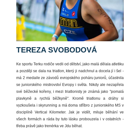
TEREZA SVOBODOVÁ
Ke sportu Terku rodiče vedli od dětství, jako malá dělala atletiku
a později se dala na triatlon, který ji nadchnul a docela jí i šel -
má 2 medaile ze závodů evropského poháru juniorů, účastnila
se juniorského mistrovství Evropy i světa. Nikdy ale nezapřela
své běžecké kořeny, i mezi triatlonisty je známá jako "pomalá
plavkyně a rychlá běžkyně". Kromě triatlonu a dráhy si
vyzkoušela i skyrunning a má doma stříbro z juniorského MS v
disciplíně Vertical Kilometer. Jak je vidět, miluje běhání ve
všech formách a ráda by tuto lásku probouzela i v ostatních -
třeba právě jako trenérka ve Jdu běhat.