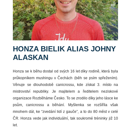
HONZA BIELIK ALIAS JOHNY
ALASKAN
Honza se k běhu dostal od svých 16 let díky rodině, která byla
průkopníkem mushingu v Čechách (běh se psím spřežením).
Věnuje se dlouhodobě canicrossu, kde získal 3. místo na
mistrovství republiky. Je majitelem a ředitelem neziskové
organizace Rozběháme Česko. To se zrodilo díky jeho lásce ke
psům, canicrossu a běhání. Myšlenka se rozšíříla však
mnohem dál, ke “zvedání lidí z gauče”, a to do 80 měst v celé
ČR. Honza vede jak individuální, tak soukromé tréninky již 10
let.