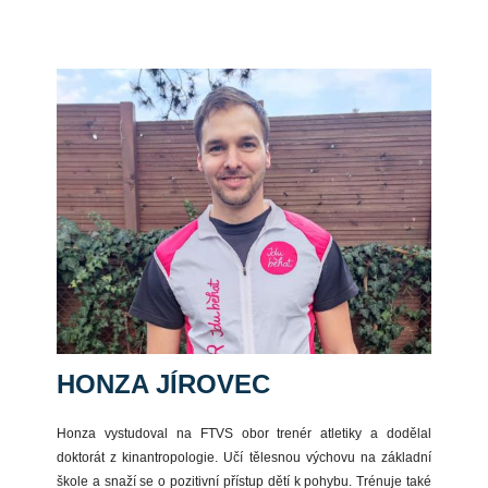
HONZA JÍROVEC
Honza vystudoval na FTVS obor trenér atletiky a dodělal
doktorát z kinantropologie. Učí tělesnou výchovu na základní
škole a snaží se o pozitivní přístup dětí k pohybu. Trénuje také