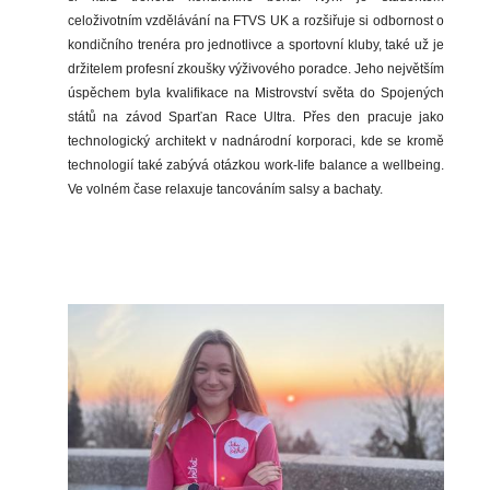
celoživotním vzdělávání na FTVS UK a rozšiřuje si odbornost o
kondičního trenéra pro jednotlivce a sportovní kluby, také už je
držitelem profesní zkoušky výživového poradce. Jeho největším
úspěchem byla kvalifikace na Mistrovství světa do Spojených
států na závod Sparťan Race Ultra. Přes den pracuje jako
technologický architekt v nadnárodní korporaci, kde se kromě
technologií také zabývá otázkou work-life balance a wellbeing.
Ve volném čase relaxuje tancováním salsy a bachaty.