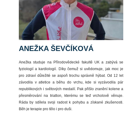
ANEŽKA ŠEVČÍKOVÁ
Anežka studuje na Přírodovědecké fakultě UK a zabývá se
fyziologií a kardiologií. Díky čemuž si uvědomuje, jak moc je
pro zdraví důležité se aspoň trochu správně hýbat. Od 12 let
závodila v atletice a běhu do vrchu, kde si vyzávodila pár
republikových i světových medailí. Pak přišlo zranění kolene a
přesměrování na triatlon, kterému se teď vrcholově věnuje.
Ráda by sdílela svoji radost k pohybu a získané zkušenosti.
Běh je terapie pro tělo i pro duši.