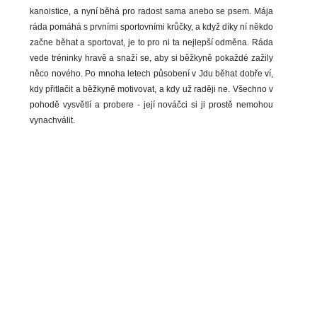
kanoistice, a nyní běhá pro radost sama anebo se psem. Mája
ráda pomáhá s prvními sportovními krůčky, a když díky ní někdo
začne běhat a sportovat, je to pro ni ta nejlepší odměna. Ráda
vede tréninky hravě a snaží se, aby si běžkyně pokaždé zažily
něco nového. Po mnoha letech působení v Jdu běhat dobře ví,
kdy přitlačit a běžkyně motivovat, a kdy už raději ne. Všechno v
pohodě vysvětlí a probere - její nováčci si ji prostě nemohou
vynachválit.