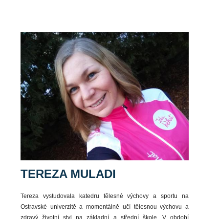
TEREZA MULADI
Tereza vystudovala katedru tělesné výchovy a sportu na
Ostravské univerzitě a momentálně učí tělesnou výchovu a
zdravý životní styl na základní a střední škole. V období