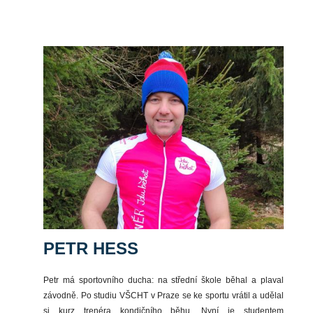
PETR HESS
Petr má sportovního ducha: na střední škole běhal a plaval
závodně. Po studiu VŠCHT v Praze se ke sportu vrátil a udělal
si kurz trenéra kondičního běhu. Nyní je studentem