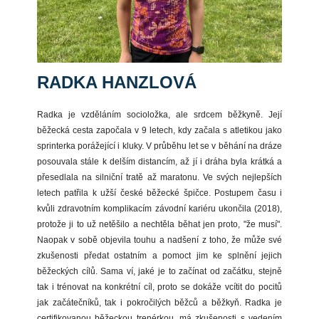
RADKA HANZLOVÁ
Radka je vzděláním socioložka, ale srdcem běžkyně. Její
běžecká cesta započala v 9 letech, kdy začala s atletikou jako
sprinterka porážející i kluky. V průběhu let se v běhání na dráze
posouvala stále k delším distancím, až jí i dráha byla krátká a
přesedlala na silniční tratě až maratonu. Ve svých nejlepších
letech patřila k užší české běžecké špičce. Postupem času i
kvůli zdravotním komplikacím závodní kariéru ukončila (2018),
protože ji to už netěšilo a nechtěla běhat jen proto, "že musí".
Naopak v sobě objevila touhu a nadšení z toho, že může své
zkušenosti předat ostatním a pomoct jim ke splnění jejich
běžeckých cílů. Sama ví, jaké je to začínat od začátku, stejně
tak i trénovat na konkrétní cíl, proto se dokáže vcítit do pocitů
jak začátečníků, tak i pokročilých běžců a běžkyň. Radka je
certifikovanou běžeckou trenérkou, má zkušenosti s vedením