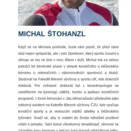
MICHAL ŠTOHANZL
Když se na Michala podíváte, bude vám jasné, že před vámi
stojí nejen sympaťák, ale i pan Sportovec, který sportu rozumí a
věnuje se mu ve dne v noci, tělem i duší. Michal má za sebou
patnáct let trenérské praxe v oblasti kondičního a běžeckého
tréninku u rekreačních i výkonnostních sportovců a klubů.
Studoval na Fakultě tělesné výchovy a sportu UK, kde dokončil
doktorát. Pro zvědavé: doktorát byl z kinantropologie se
zaměřením na fyziologii zátěže, tvorbu a aplikaci kondičních
programů :) Krom trénování v Jdu běhat působí především jako
odborný asistent na Katedře tělesné výchovy ČZU, kde vyučuje
kondiční sporty a je vedoucím oddílů atletiky a běžeckého
lyžování. Snaží se, aby si ostatní do života odnášeli pozitivní
vztah k pohybu. Sám býval všestranný desetibojař, věnoval se
závodům typu Ironman a teď ho baví hlavně překážkové běhy.