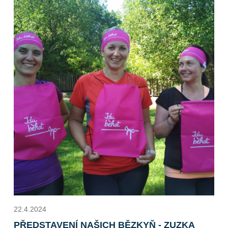
22.4.2024
PŘEDSTAVENÍ NAŠICH BĚZKYŇ - ZUZKA