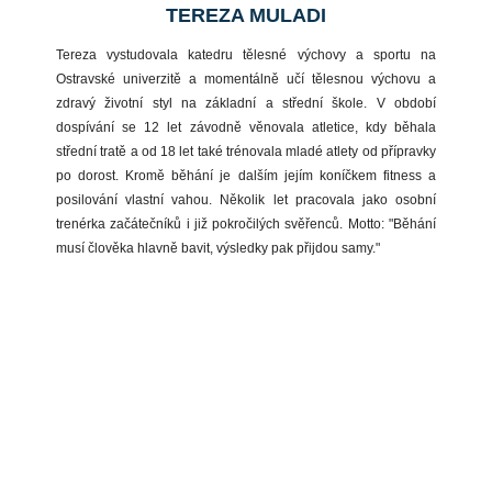
TEREZA MULADI
Tereza vystudovala katedru tělesné výchovy a sportu na
Ostravské univerzitě a momentálně učí tělesnou výchovu a
zdravý životní styl na základní a střední škole. V období
dospívání se 12 let závodně věnovala atletice, kdy běhala
střední tratě a od 18 let také trénovala mladé atlety od přípravky
po dorost. Kromě běhání je dalším jejím koníčkem fitness a
posilování vlastní vahou. Několik let pracovala jako osobní
trenérka začátečníků i již pokročilých svěřenců. Motto: "Běhání
musí člověka hlavně bavit, výsledky pak přijdou samy."