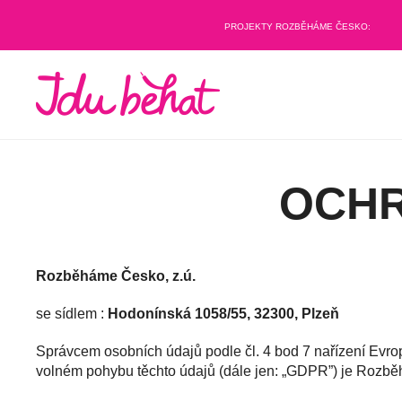
PROJEKTY ROZBĚHÁME ČESKO:
OCHR
Rozběháme Česko, z.ú.
se sídlem :
Hodonínská 1058/55, 32300, Plzeň
Správcem osobních údajů podle čl. 4 bod 7 nařízení Evr
volném pohybu těchto údajů (dále jen: „GDPR”) je Rozběh