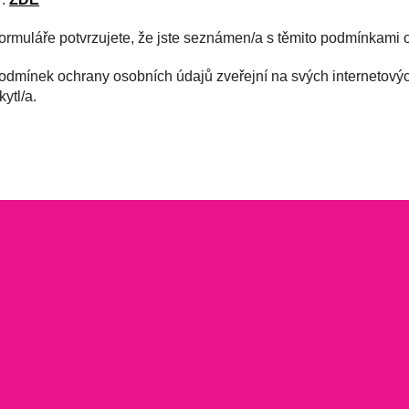
muláře potvrzujete, že jste seznámen/a s těmito podmínkami oc
odmínek ochrany osobních údajů zveřejní na svých internetový
ytl/a.