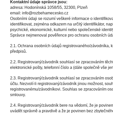
Kontaktní údaje správce jsou:
adresa: Hodonínská 1058/55, 32300, Plzeň
email:
zc.oksecemahebzor@ofni
Osobními údaji se rozumí veškeré informace o identifikova
identifikovat, zejména odkazem na určitý identifikátor, nap
psychické, ekonomické, kulturní nebo společenské identity
Správce nejmenoval pověřence pro ochranu osobních údaj
2.1. Ochrana osobních údajů registrovaného/závodníka, k
předpisů.
2.2. Registrovaný/závodník souhlasí se zpracováním těchto 
elektronické pošty, telefonní číslo a (dále společně vše jen
2.3. Registrovaný/závodník souhlasí se zpracováním osobn
účtu. Nezvolí-li registrovaný/závodník jinou možnost, so
registrovanému/závodníkovi. Souhlas se zpracováním oso
smlouvy.
2.4. Registrovaný/závodník bere na vědomí, že je povinen
uvádět správně a pravdivě a že je povinen bez zbytečnéh