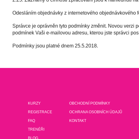
Odesláním objednávky z internetového objednávkového for
Správce je oprávněn tyto podmínky změnit. Novou verzi p
podmínek Vaši e-mailovou adresu, kterou jste správci posk
Podmínky jsou platné dnem 25.5.2018.
KURZY
OBCHODNÍ PODMÍNKY
REGISTRACE
OCHRANA OSOBNÍCH ÚDAJŮ
FAQ
KONTAKT
TRENÉŘI
BLOG