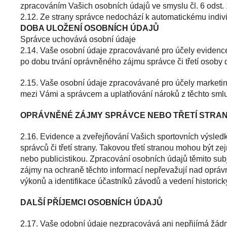
zpracováním Vašich osobních údajů ve smyslu čl. 6 odst. 1
2.12. Ze strany správce nedochází k automatickému indivi
DOBA ULOŽENÍ OSOBNÍCH ÚDAJŮ
Správce uchovává osobní údaje
2.14. Vaše osobní údaje zpracovávané pro účely evidence
po dobu trvání oprávněného zájmu správce či třetí osoby dl
2.15. Vaše osobní údaje zpracovávané pro účely marketin
mezi Vámi a správcem a uplatňování nároků z těchto smlu
OPRÁVNĚNÉ ZÁJMY SPRÁVCE NEBO TŘETÍ STRA
2.16. Evidence a zveřejňování Vašich sportovních výsledk
správců či třetí strany. Takovou třetí stranou mohou být z
nebo publicistikou. Zpracování osobních údajů těmito sub
zájmy na ochraně těchto informací nepřevažují nad oprávně
výkonů a identifikace účastníků závodů a vedení historický
DALŠÍ PŘÍJEMCI OSOBNÍCH ÚDAJŮ
2.17. Vaše odobní údaje nezpracovává ani nepřijímá žádný 