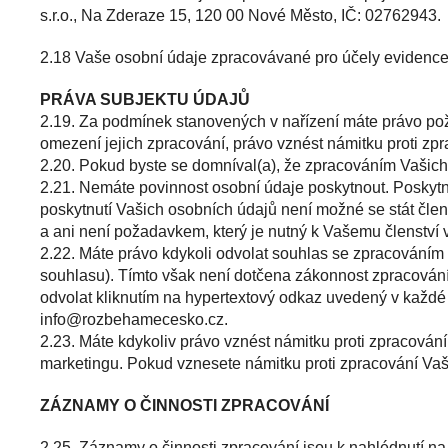
s.r.o., Na Zderaze 15, 120 00 Nové Město, IČ: 02762943.
2.18 Vaše osobní údaje zpracovávané pro účely evidence a
PRÁVA SUBJEKTU ÚDAJŮ
2.19. Za podmínek stanovených v nařízení máte právo po
omezení jejich zpracování, právo vznést námitku proti zp
2.20. Pokud byste se domníval(a), že zpracováním Vašich
2.21. Nemáte povinnost osobní údaje poskytnout. Poskytn
poskytnutí Vašich osobních údajů není možné se stát čl
a ani není požadavkem, který je nutný k Vašemu členství v
2.22. Máte právo kdykoli odvolat souhlas se zpracováním
souhlasu). Tímto však není dotčena zákonnost zpracován
odvolat kliknutím na hypertextový odkaz uvedený v každ
zc.oksecemahebzor@ofni
.
2.23. Máte kdykoliv právo vznést námitku proti zpracování
marketingu. Pokud vznesete námitku proti zpracování Vaš
ZÁZNAMY O ČINNOSTI ZPRACOVÁNÍ
2.25. Záznamy o činnosti zpracování jsou k nahlédnutí na