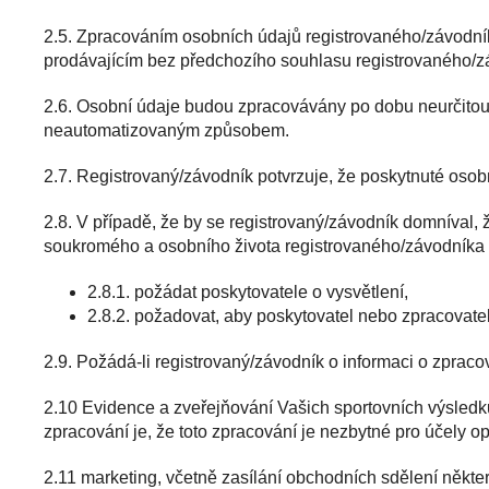
2.5. Zpracováním osobních údajů registrovaného/závodník
prodávajícím bez předchozího souhlasu registrovaného/z
2.6. Osobní údaje budou zpracovávány po dobu neurčito
neautomatizovaným způsobem.
2.7. Registrovaný/závodník potvrzuje, že poskytnuté osob
2.8. V případě, že by se registrovaný/závodník domníval, 
soukromého a osobního života registrovaného/závodníka 
2.8.1. požádat poskytovatele o vysvětlení,
2.8.2. požadovat, aby poskytovatel nebo zpracovatel o
2.9. Požádá-li registrovaný/závodník o informaci o zpraco
2.10 Evidence a zveřejňování Vašich sportovních výsledků
zpracování je, že toto zpracování je nezbytné pro účely opr
2.11 marketing, včetně zasílání obchodních sdělení někt