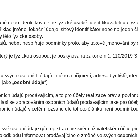
né nebo identifikovatelné fyzické osobě; identifikovatelnou fyz
říklad jméno, lokační údaje, síťový identifikátor nebo na jeden či
 této fyzické osoby.
ů, neboť nesplňuje podmínky proto, aby takové jmenování byl
terý je fyzickou osobou, je poskytována zákonem č. 110/2019 S
svých osobních údajů: jméno a příjmení, adresa bydliště, identi
 jako „
osobní údaje
“).
ích údajů prodávajícím, a to pro účely realizace práv a povinn
uhlasí se zpracováním osobních údajů prodávajícím také pro účel
bních údajů v celém rozsahu dle tohoto článku není podmínko
 své osobní údaje (při registraci, ve svém uživatelském účtu,
o odkladu informovat prodávajícího o změně ve svých osobních 