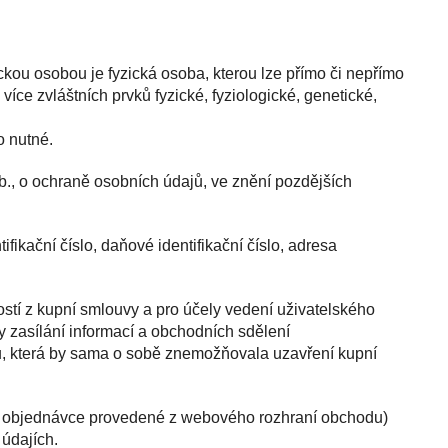
ickou osobou je fyzická osoba, kterou lze přímo či nepřímo
 více zvláštních prvků fyzické, fyziologické, genetické,
o nutné.
b., o ochraně osobních údajů, ve znění pozdějších
fikační číslo, daňové identifikační číslo, adresa
ostí z kupní smlouvy a pro účely vedení uživatelského
y zasílání informací a obchodních sdělení
u, která by sama o sobě znemožňovala uzavření kupní
 při objednávce provedené z webového rozhraní obchodu)
údajích.