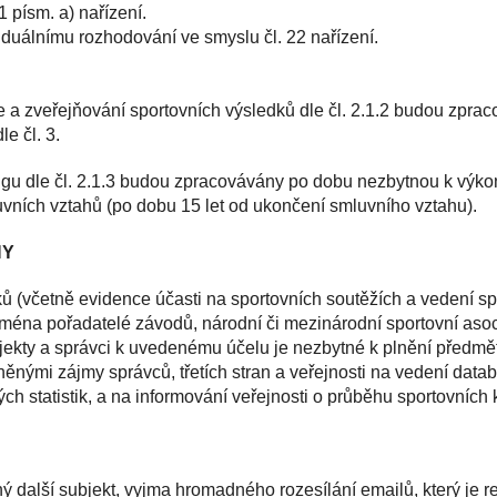
 písm. a) nařízení.
duálnímu rozhodování ve smyslu čl. 22 nařízení.
 a zveřejňování sportovních výsledků dle čl. 2.1.2 budou zpr
e čl. 3.
gu dle čl. 2.1.3 budou zpracovávány po dobu nezbytnou k výkon
vních vztahů (po dobu 15 let od ukončení smluvního vztahu).
NY
ů (včetně evidence účasti na sportovních soutěžích a vedení sp
ejména pořadatelé závodů, národní či mezinárodní sportovní asoc
jekty a správci k uvedenému účelu je nezbytné k plnění předmět
nými zájmy správců, třetích stran a veřejnosti na vedení databá
ch statistik, a na informování veřejnosti o průběhu sportovních k
další subjekt, vyjma hromadného rozesílání emailů, který je re