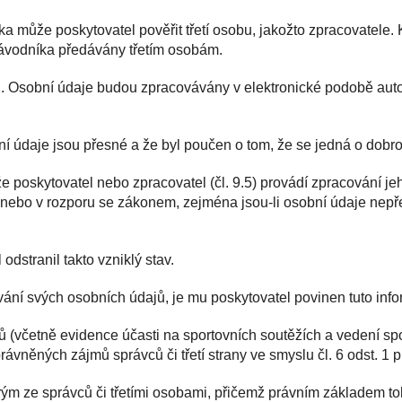
a může poskytovatel pověřit třetí osobu, jakožto zpracovatele
ávodníka předávány třetím osobám.
u. Osobní údaje budou zpracovávány v elektronické podobě au
ní údaje jsou přesné a že byl poučen o tom, že se jedná o dobr
že poskytovatel nebo zpracovatel (čl. 9.5) provádí zpracování je
nebo v rozporu se zákonem, zejména jsou-li osobní údaje nepře
dstranil takto vzniklý stav.
vání svých osobních údajů, je mu poskytovatel povinen tuto info
 (včetně evidence účasti na sportovních soutěžích a vedení spo
ávněných zájmů správců či třetí strany ve smyslu čl. 6 odst. 1 pí
erým ze správců či třetími osobami, přičemž právním základem t