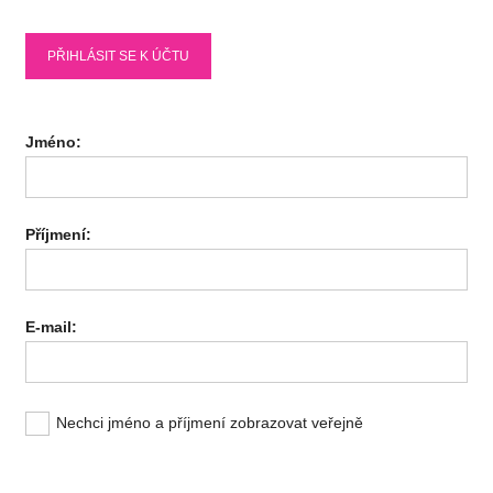
PŘIHLÁSIT SE K ÚČTU
Jméno:
Příjmení:
E-mail:
Nechci jméno a příjmení zobrazovat veřejně