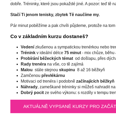
dobře. Tréninky, které jsou pokaždé jiné. A pozor: teď tě n
Stačí Ti jenom tenisky, zbytek Tě naučíme my.
Pár minut poběžíme a pak chvíli půjdeme, protože na tom ne
Co v základním kurzu dostaneš?
Vedení
zkušenou a sympatickou trenérkou nebo tr
Trénink
v ideální délce
75 minut
- mix chůze, běhu 
Probírání běžeckých témat
od došlapu, přes dých
Rady trenéra
na vše, co tě zajímá
Malou
stále stejnou
skupinu
8 až 16 běžkyň
Zamčenou
převlékárnu
Motivaci od trenéra i podobně
začínajících běžkyň
Náhrady
, zameškané tréninky si můžeš nahradit na
Dobrý pocit
ze svého výkonu: s rozdíly v tempu tren
AKTUÁLNĚ VYPSANÉ KURZY PRO ZAČÁ