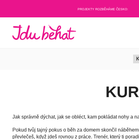
PROJEKTY ROZBĚHÁME ČESKO:
K
KUR
Jak správně dýchat, jak se obléct, kam pokládat nohy a na
Pokud tvůj tajný pokus o běh za domem skončil náběhem n
převlečeš, když jdeš rovnou z práce. Trenér, který ti pora