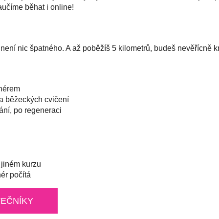
aučíme běhat i online!
ní nic špatného. A až poběžíš 5 kilometrů, budeš nevěřícně krout
enérem
a běžeckých cvičení
ání, po regeneraci
 jiném kurzu
ér počítá
TEČNÍKY