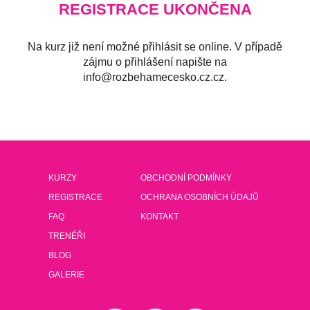
REGISTRACE UKONČENA
Na kurz již není možné přihlásit se online. V případě
zájmu o přihlášení napište na
.zc.zc.oksecemahebzor@ofni
KURZY
OBCHODNÍ PODMÍNKY
REGISTRACE
OCHRANA OSOBNÍCH ÚDAJŮ
FAQ
KONTAKT
TRENÉŘI
BLOG
GALERIE