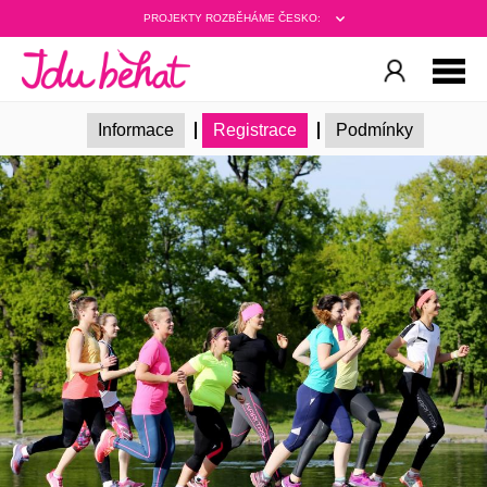
PROJEKTY ROZBĚHÁME ČESKO:
Informace
Registrace
Podmínky