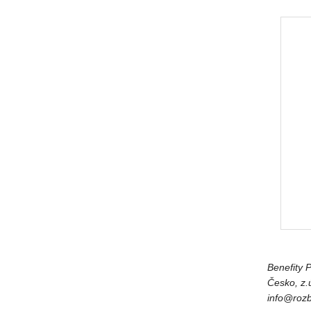
Benefity 
Česko, z.ú
zc.oksec