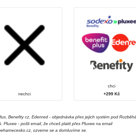
chci
nechci
+299 Kč
Plus, Benefity cz, Edenred - objednávka přes jejich systém pod Rozbě
. Pluxee - pošli email, že chceš platit přes Pluxee na email
emahebzor@ofni
, ozveme se a domluvíme se.