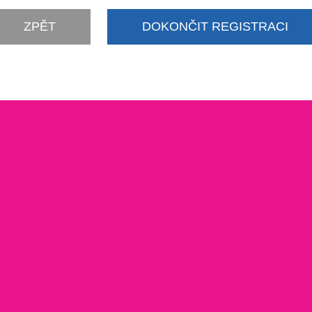
ZPĚT
DOKONČIT REGISTRACI