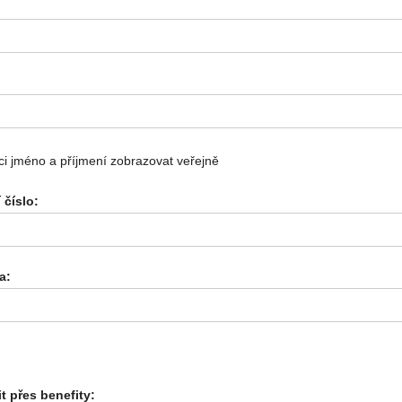
i jméno a příjmení zobrazovat veřejně
 číslo:
a:
it přes benefity: