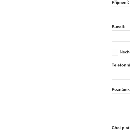
Příjmení:
E-mail:
Nechc
Telefonní
Poznámk
Chci plat