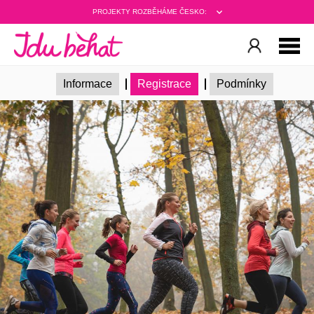
PROJEKTY ROZBĚHÁME ČESKO:
Informace
Registrace
Podmínky