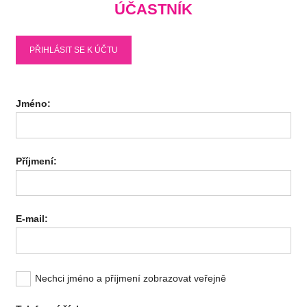
ÚČASTNÍK
PŘIHLÁSIT SE K ÚČTU
Jméno:
Příjmení:
E-mail:
Nechci jméno a příjmení zobrazovat veřejně