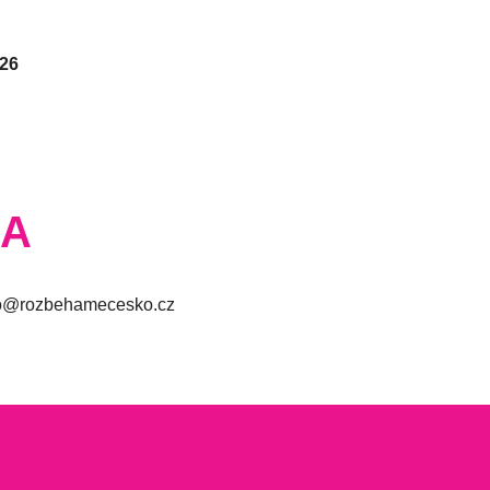
026
NA
.oksecemahebzor@ofni