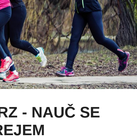
Z - NAUČ SE
REJEM