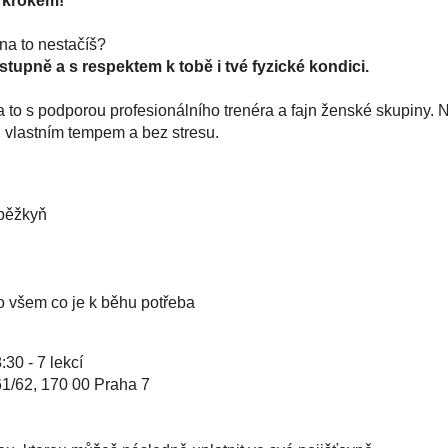
a krokem!
 na to nestačíš?
tupně a s respektem k tobě i tvé fyzické kondici.
to s podporou profesionálního trenéra a fajn ženské skupiny. Na
 vlastním tempem a bez stresu.
 běžkyň
 o všem co je k běhu potřeba
:30 - 7 lekcí
61/62, 170 00 Praha 7