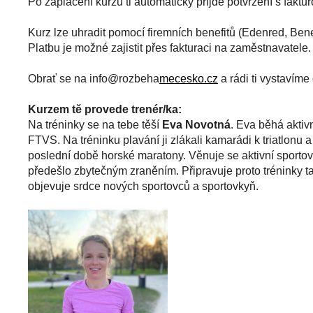
Po zaplacení kurzu ti automaticky přijde potvrzení s faktu
Kurz lze uhradit pomocí firemních benefitů (Edenred, Benef
Platbu je možné zajistit přes fakturaci na zaměstnavatele
Obrať se na info@rozbeha
mecesko.cz
a rádi ti vystavím
Kurzem tě provede trenér/ka:
Na tréninky se na tebe těší
Eva Novotná
.
Eva běhá aktivn
FTVS. Na tréninku plavání ji zlákali kamarádi k triatlonu 
poslední době horské maratony. Věnuje se aktivní sportovní
předešlo zbytečným zraněním. Připravuje proto tréninky ta
objevuje srdce nových sportovců a sportovkyň.