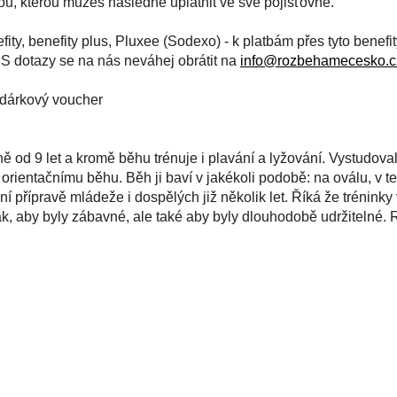
rou, kterou můžeš následně uplatnit ve své pojišťovně.
ity, benefity plus, Pluxee (Sodexo) - k platbám přes tyto benefi
. S dotazy se na nás neváhej obrátit na
zc.oksecemahebzor@ofn
e dárkový voucher
ě od 9 let a kromě běhu trénuje i plavání a lyžování. Vystudovala
a orientačnímu běhu. Běh ji baví v jakékoli podobě: na oválu, v t
 přípravě mládeže i dospělých již několik let. Říká že tréninky v
k, aby byly zábavné, ale také aby byly dlouhodobě udržitelné. 