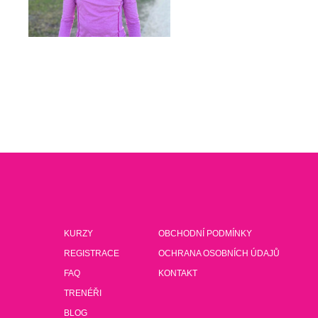
KURZY
OBCHODNÍ PODMÍNKY
REGISTRACE
OCHRANA OSOBNÍCH ÚDAJŮ
FAQ
KONTAKT
TRENÉŘI
BLOG