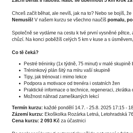
Začni běhat s radostí. Nauč se uběhnout 5 km krok z
Chceš začít běhat, ale nevíš, jak na to? Nebo se bojíš, že
Nemusíš!
V našem kurzu se všechno naučíš
pomalu, pos
Společně se vydáme na cestu k tvé první vysněné pětce, a 
chůzí. Na konci poběžíš celých 5 km v kuse a s úsměvem,
Co tě čeká?
Pestré tréninky (1x týdně, 75 minut) v malé skupině
Tréninkový plán šitý na míru vaší skupině
Tipy, jak trénovat i mimo lekce
Podpora a motivace od trenéra i ostatních žen
Praktické informace o technice, regeneraci, zkrátka
Možnost náhrad zameškaných lekcí
Termín kurzu:
každé pondělí 14.7. - 25.8. 2025 17:15 - 18
Zázemí kurzu:
Ekoškolka Rozárka Letná, Letohradská 7
Cena kurzu:
2 093 Kč
za účastnici