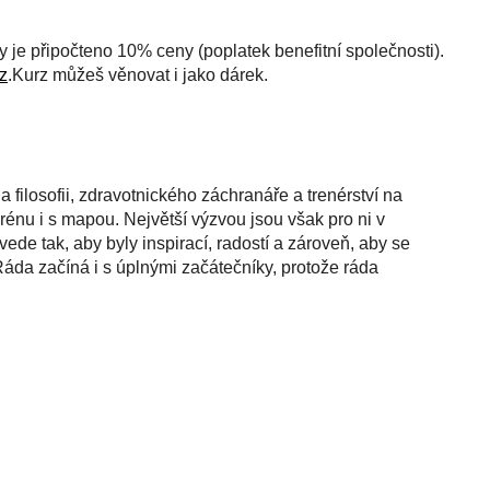
ty je připočteno 10% ceny (poplatek benefitní společnosti).
i
.Kurz můžeš věnovat i jako dárek.
 filosofii, zdravotnického záchranáře a trenérství na
erénu i s mapou. Největší výzvou jsou však pro ni v
ede tak, aby byly inspirací, radostí a zároveň, aby se
Ráda začíná i s úplnými začátečníky, protože ráda