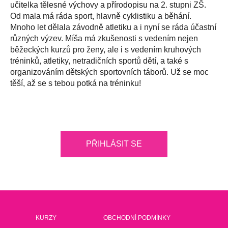
učitelka tělesné výchovy a přírodopisu na 2. stupni ZŠ.
Od mala má ráda sport, hlavně cyklistiku a běhání.
Mnoho let dělala závodně atletiku a i nyní se ráda účastní
různých výzev. Míša má zkušenosti s vedením nejen
běžeckých kurzů pro ženy, ale i s vedením kruhových
tréninků, atletiky, netradičních sportů dětí, a také s
organizováním dětských sportovních táborů. Už se moc
těší, až se s tebou potká na tréninku!
PŘIHLÁSIT SE
KURZY
OBCHODNÍ PODMÍNKY