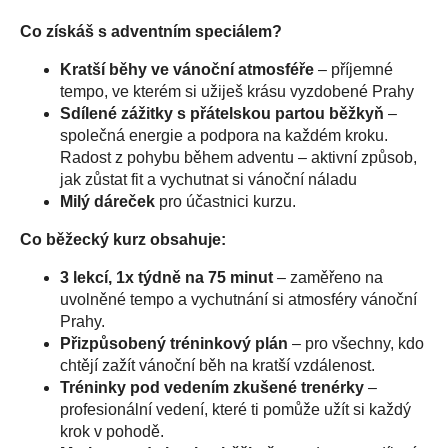
Co získáš s adventním speciálem?
Kratší běhy ve vánoční atmosféře
– příjemné
tempo, ve kterém si užiješ krásu vyzdobené Prahy
Sdílené zážitky s přátelskou partou běžkyň
–
společná energie a podpora na každém kroku.
Radost z pohybu během adventu – aktivní způsob,
jak zůstat fit a vychutnat si vánoční náladu
Milý dáreček
pro účastnici kurzu.
Co běžecký kurz obsahuje:
3 lekcí, 1x týdně na 75 minut
– zaměřeno na
uvolněné tempo a vychutnání si atmosféry vánoční
Prahy.
Přizpůsobený tréninkový plán
– pro všechny, kdo
chtějí zažít vánoční běh na kratší vzdálenost.
Tréninky pod vedením zkušené trenérky
–
profesionální vedení, které ti pomůže užít si každý
krok v pohodě.