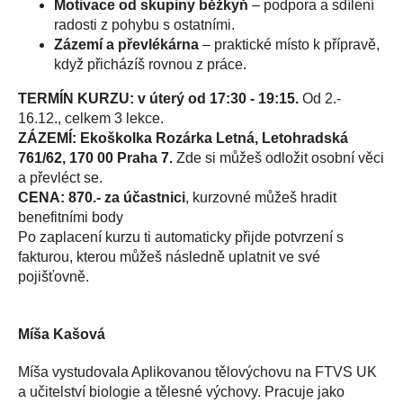
Motivace od skupiny běžkyň
– podpora a sdílení
radosti z pohybu s ostatními.
Zázemí a převlékárna
– praktické místo k přípravě,
když přicházíš rovnou z práce.
TERMÍN KURZU: v úterý od 17:30 - 19:15.
Od 2.-
16.12., celkem 3 lekce.
ZÁZEMÍ: Ekoškolka Rozárka Letná, Letohradská
761/62, 170 00 Praha 7.
Zde si můžeš odložit osobní věci
a převléct se.
CENA: 870.- za účastnici
, kurzovné můžeš hradit
benefitními body
Po zaplacení kurzu ti automaticky přijde potvrzení s
fakturou, kterou můžeš následně uplatnit ve své
pojišťovně.
Míša Kašová
Míša vystudovala Aplikovanou tělovýchovu na FTVS UK
a učitelství biologie a tělesné výchovy. Pracuje jako