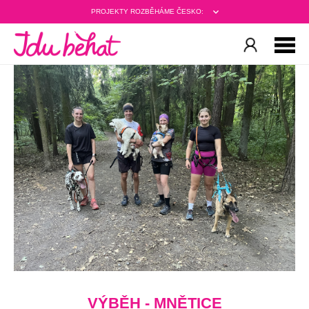
PROJEKTY ROZBĚHÁME ČESKO:
VÝBĚH - MNĚTICE