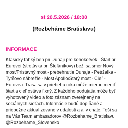
st 20.5.2026 / 18:00
(
Rozbeháme Bratislavu
)
INFORMACE
Klasický ľahký beh pri Dunaji pre kohokoľvek - Štart pri
Eurovei (stretávka pri Štefánikovy) beží sa smer Nový
most/Prístavný most - prebehnutie Dunaja - Petržalka -
Tyršovo nábrežie - Most Apollo/Starý most - Cieľ -
Eurovea. Trasa sa v priebehu roka môže mierne meniť,
štart a cieľ ostáva fixný. Z každého podujatia môže byť
vyhotovený video a foto záznam zverejnený na
sociálnych sieťach. Informácie budú doplňané a
priebežne aktualizované v udalosti a aj v chate. Teší sa
na Vás Team ambasadorov @Rozbehame_Bratislavu
@Rozbehame_Slovensko