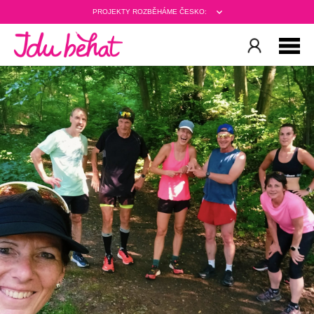
PROJEKTY ROZBĚHÁME ČESKO: