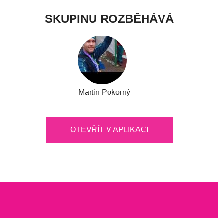
SKUPINU ROZBĚHÁVÁ
Martin Pokorný
OTEVŘÍT V APLIKACI