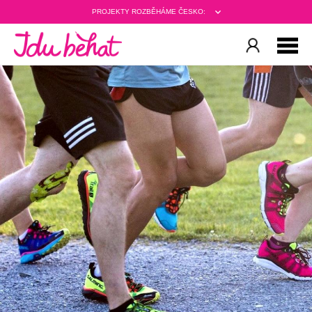
PROJEKTY ROZBĚHÁME ČESKO: