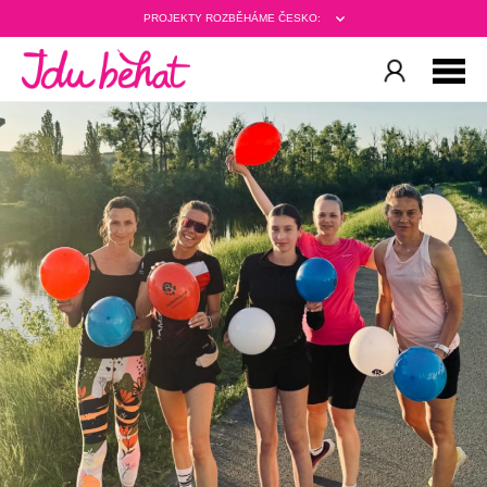
PROJEKTY ROZBĚHÁME ČESKO: