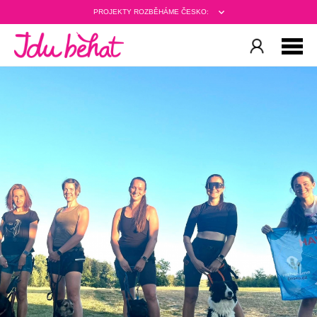
PROJEKTY ROZBĚHÁME ČESKO: